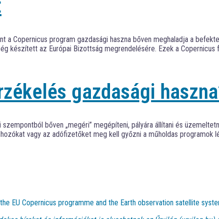
t
int a Copernicus program gazdasági haszna bőven meghaladja a befektet
g készített az Európai Bizottság megrendelésére. Ezek a Copernicus f
rzékelés gazdasági haszna
i szempontból bőven „megéri” megépíteni, pályára állítani és üzemeltet
hozókat vagy az adófizetőket meg kell győzni a műholdas programok lét
t the EU Copernicus programme and the Earth observation satellite syste