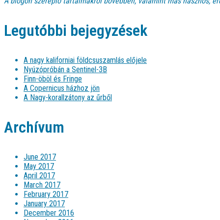
A blogon szereplő tartalmakról bővebben, valamint más hasznos, ér
Legutóbbi bejegyzések
A nagy kaliforniai földcsuszamlás előjele
Nyúzópróbán a Sentinel-3B
Finn-öböl és Fringe
A Copernicus házhoz jön
A Nagy-korallzátony az űrből
Archívum
June 2017
May 2017
April 2017
March 2017
February 2017
January 2017
December 2016