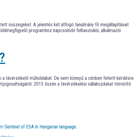
ett összegeket. A jelentés két átfogó tanulmány fő megállapításait
öldmegfigyelő programhoz kapcsolódó felhasználói, alkalmazói
?
ni a távérzékelő műholdakat. De nem könnyű a címben feltett kérdésre
jogosultságáról. 2015 őszén a távérzékelési vállakozáskat tömörítő
m Sentinel of ESA in Hungarian language.