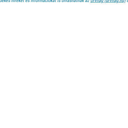
dekes híreket és információkat is olvashatnak az
Űrvilág (urvilag.hu)
o