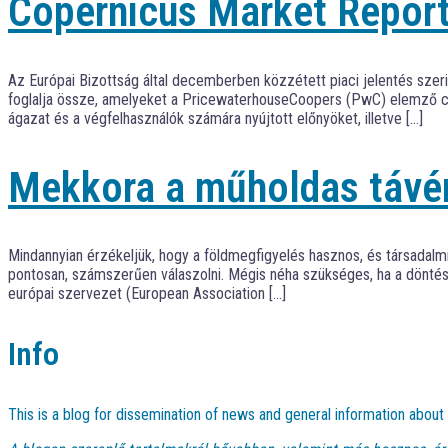
Copernicus Market Repor
Az Európai Bizottság által decemberben közzétett piaci jelentés szer
foglalja össze, amelyeket a PricewaterhouseCoopers (PwC) elemző cé
ágazat és a végfelhasználók számára nyújtott előnyöket, illetve […]
Mekkora a műholdas távé
Mindannyian érzékeljük, hogy a földmegfigyelés hasznos, és társadalm
pontosan, számszerűen válaszolni. Mégis néha szükséges, ha a döntés
európai szervezet (European Association […]
Info
This is a blog for dissemination of news and general information abou