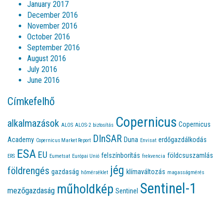
January 2017
December 2016
November 2016
October 2016
September 2016
August 2016
July 2016
June 2016
Címkefelhő
Copernicus
alkalmazások
Copernicus
ALOS
ALOS-2
biztosítás
DInSAR
Academy
Duna
erdőgazdálkodás
Copernicus Market Report
Envisat
ESA
EU
felszínborítás
földcsuszamlás
ERS
Eumetsat
Európai Unió
frekvencia
jég
földrengés
gazdaság
klímaváltozás
hőmérséklet
magasságmérés
Sentinel-1
műholdkép
mezőgazdaság
Sentinel
Sentinel-2
Sentinel-3
Sentinel-4
Sentinel-5
Sentinel-6
Sentinel