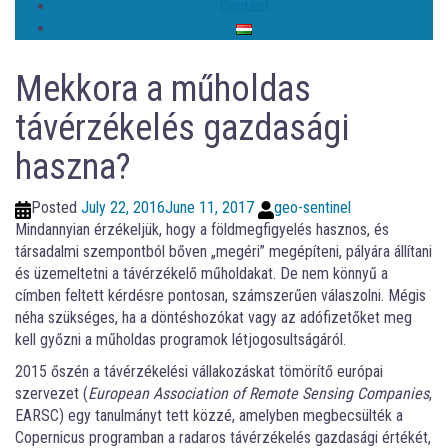
Contact
Mekkora a műholdas
távérzékelés gazdasági
haszna?
Posted
July 22, 2016
June 11, 2017
geo-sentinel
Mindannyian érzékeljük, hogy a földmegfigyelés hasznos, és
társadalmi szempontból bőven „megéri” megépíteni, pályára állítani
és üzemeltetni a távérzékelő műholdakat. De nem könnyű a
címben feltett kérdésre pontosan, számszerűen válaszolni. Mégis
néha szükséges, ha a döntéshozókat vagy az adófizetőket meg
kell győzni a műholdas programok létjogosultságáról.
2015 őszén a távérzékelési vállakozáskat tömörítő európai
szervezet (
European Associatio
n of Remote Sensing Companies
,
EARSC) egy tanulmányt tett közzé, amelyben megbecsülték a
Copernicus programban a radaros távérzékelés gazdasági értékét,