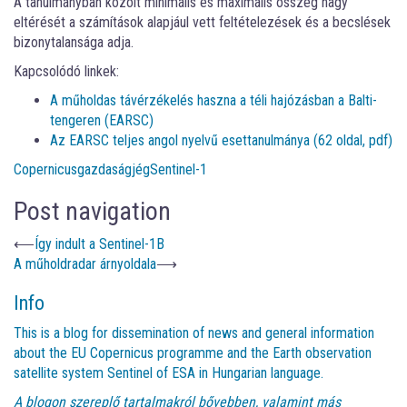
A tanulmányban közölt minimális és maximális összeg nagy
eltérését a számítások alapjául vett feltételezések és a becslések
bizonytalansága adja.
Kapcsolódó linkek:
A műholdas távérzékelés haszna a téli hajózásban a Balti-
tengeren (EARSC)
Az EARSC teljes angol nyelvű esettanulmánya (62 oldal, pdf)
Copernicus
gazdaság
jég
Sentinel-1
Post navigation
⟵
Így indult a Sentinel-1B
A műholdradar árnyoldala
⟶
Info
This is a blog for dissemination of news and general information
about the EU Copernicus programme and the Earth observation
satellite system Sentinel of ESA in Hungarian language.
A blogon szereplő tartalmakról bővebben, valamint más