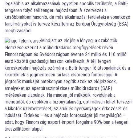
legalábbis az alkalmazásának egyetlen specilis területén, a Balti-
tengeren folyó téli tengeri hajózásban. A szervezet a
későbbiekben hasonló, de más alkalmazási területekre vonatkozó
tanulmányokat is tervez készíteni az Európai Űrügynökség (ESA)
megbízásából.
Mindjárt az elején a lényeg: a szakértők
elemzése szerint a műholdradaros megfigyelések révén
Finnországban és Svédországban évente 24 millió és 116 millió
euró közötti gazdasági haszon keletkezik. A téli tengeri
kereskedelmi hajózás számára a Balti-tenger fő útvonalainak és a
kikötőknek a jégmentesen tartása elsőrendű fontosságú. A
jégtörők munkáját hatékonyan segítik azok az előjelzések,
amelyeket az apertúraszintézises műholdradaros (SAR)
méréseken alapulnak. Ha minden jól működik, rövidülnek a
menetidők és csökken a bizonytalanság, optimálisan lehet tervezni
a kikötők üzemeltetését, az áruk és nyersanyagok érkezését és
indulását. Érdekes – és a hajózás fontosságát jól megvilágító –
adat, hogy Finnország export-import forgalma 90%-ban a tengeri
áruszállításon alapul.