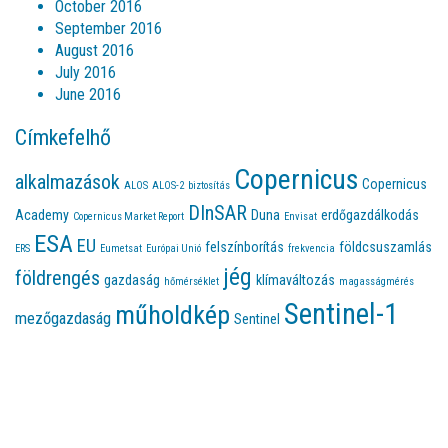
October 2016
September 2016
August 2016
July 2016
June 2016
Címkefelhő
Copernicus
alkalmazások
Copernicus
ALOS
ALOS-2
biztosítás
DInSAR
Academy
Duna
erdőgazdálkodás
Copernicus Market Report
Envisat
ESA
EU
felszínborítás
földcsuszamlás
ERS
Eumetsat
Európai Unió
frekvencia
jég
földrengés
gazdaság
klímaváltozás
hőmérséklet
magasságmérés
Sentinel-1
műholdkép
mezőgazdaság
Sentinel
Sentinel-2
Sentinel-3
Sentinel-4
Sentinel-5
Sentinel-6
Sentinel
videó
víz
változások
várostervezés
műholdcsalád
TanDEM-X
TerraSAR-X
VLBI
óceánmegfigyelés
zavarás
űrszemét
©2015-2025 Geo-Sentinel